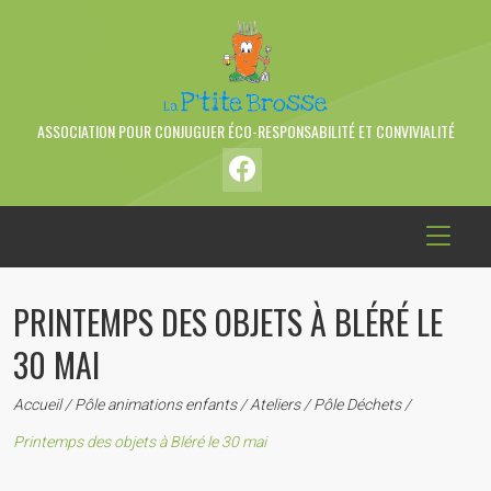
ASSOCIATION POUR CONJUGUER ÉCO-RESPONSABILITÉ ET CONVIVIALITÉ
PRINTEMPS DES OBJETS À BLÉRÉ LE
30 MAI
Accueil
/
Pôle animations enfants
/
Ateliers
/
Pôle Déchets
/
Printemps des objets à Bléré le 30 mai