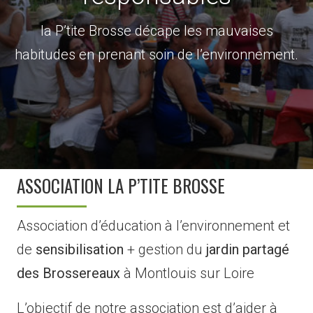
la P’tite Brosse décape les mauvaises
habitudes en prenant soin de l’environnement.
ASSOCIATION LA P’TITE BROSSE
Association d’éducation à l’environnement et
de
sensibilisation
+ gestion du
jardin partagé
des Brossereaux
à Montlouis sur Loire
L’objectif de notre association est d’aider à