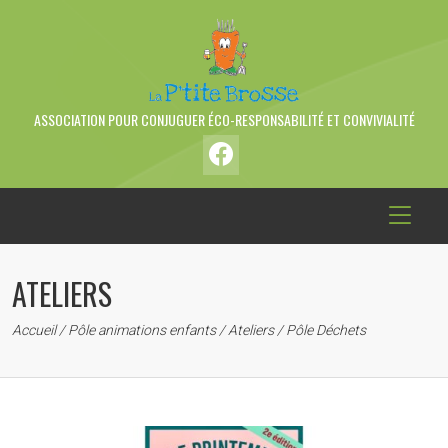
ASSOCIATION POUR CONJUGUER ÉCO-RESPONSABILITÉ ET CONVIVIALITÉ
ATELIERS
Accueil
/
Pôle animations enfants
/
Ateliers
/
Pôle Déchets