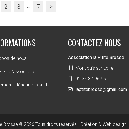
…
2
3
7
>
FORMATIONS
CONTACTEZ NOUS
Association la P’tite Brosse
opos de nous
Montlouis sur Loire
rer à l’association
02 34 37 96 95
ement intérieur et statuts
laptitebrosse@gmail.com
ite Brosse © 2026 Tous droits réservés - Création & Web design 