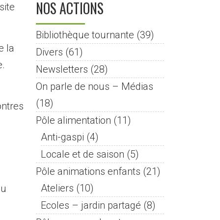
NOS ACTIONS
site
Bibliothèque tournante
(39)
e la
Divers
(61)
e.
Newsletters
(28)
On parle de nous – Médias
(18)
ontres
Pôle alimentation
(11)
e
Anti-gaspi
(4)
Locale et de saison
(5)
Pôle animations enfants
(21)
Ateliers
(10)
du
Ecoles – jardin partagé
(8)