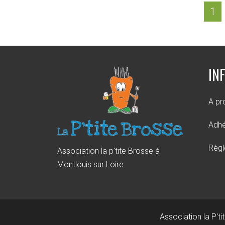
1
IN
A pr
Adhé
Règl
Association la p'tite Brosse à
Montlouis sur Loire
Association la P't