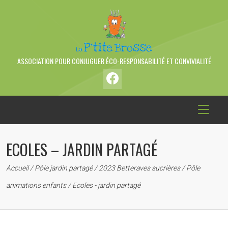
ASSOCIATION POUR CONJUGUER ÉCO-RESPONSABILITÉ ET CONVIVIALITÉ
ECOLES – JARDIN PARTAGÉ
Accueil
/
Pôle jardin partagé
/
2023 Betteraves sucrières
/
Pôle
animations enfants
/
Ecoles - jardin partagé