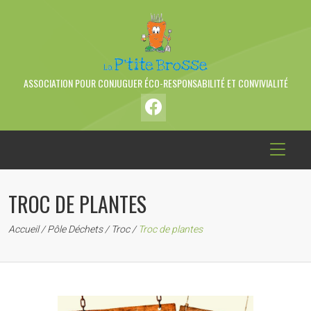
ASSOCIATION POUR CONJUGUER ÉCO-RESPONSABILITÉ ET CONVIVIALITÉ
TROC DE PLANTES
Accueil
/
Pôle Déchets
/
Troc
/
Troc de plantes