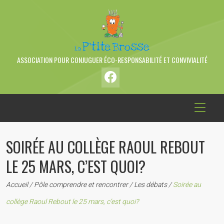
ASSOCIATION POUR CONJUGUER ÉCO-RESPONSABILITÉ ET CONVIVIALITÉ
SOIRÉE AU COLLÈGE RAOUL REBOUT
LE 25 MARS, C’EST QUOI?
Accueil
/
Pôle comprendre et rencontrer
/
Les débats
/
Soirée au
collège Raoul Rebout le 25 mars, c’est quoi?