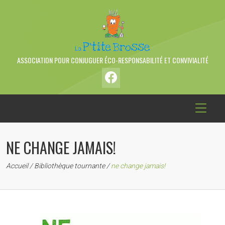
ASSOCIATION POUR CONJUGUER ÉCO-RESPONSABILITÉ ET CONVIVIALITÉ
NE CHANGE JAMAIS!
Accueil
/
Bibliothèque tournante
/
ne change jamais!