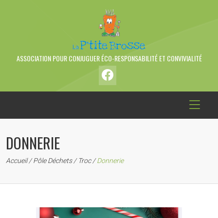
ASSOCIATION POUR CONJUGUER ÉCO-RESPONSABILITÉ ET CONVIVIALITÉ
DONNERIE
Accueil
/
Pôle Déchets
/
Troc
/
Donnerie