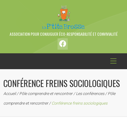
ASSOCIATION POUR CONJUGUER ÉCO-RESPONSABILITÉ ET CONVIVIALITÉ
CONFÉRENCE FREINS SOCIOLOGIQUES
Accueil
/
Pôle comprendre et rencontrer
/
Les conférences
/
Pôle
comprendre et rencontrer
/
Conférence freins sociologiques