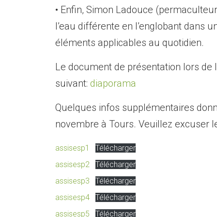
• Enfin, Simon Ladouce (permaculteur
l’eau différente en l’englobant dans 
éléments applicables au quotidien.
Le document de présentation lors de l
suivant:
diaporama
Quelques infos supplémentaires donné
novembre à Tours. Veuillez excuser le
assisesp1
Télécharger
assisesp2
Télécharger
assisesp3
Télécharger
assisesp4
Télécharger
assisesp5
Télécharger