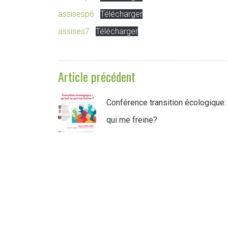
assisesp6
Télécharger
assises7
Télécharger
Article précédent
Conférence transition écologique:
qui me freine?