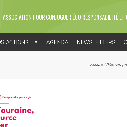
ASSOCIATION POUR CONJUGUER ÉCO-RESPONSABILITÉ ET 
S ACTIONS
AGENDA
NEWSLETTERS
Accueil
/
Pôle compre