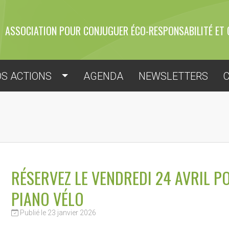
ASSOCIATION POUR CONJUGUER ÉCO-RESPONSABILITÉ ET 
S ACTIONS
AGENDA
NEWSLETTERS
RÉSERVEZ LE VENDREDI 24 AVRIL P
PIANO VÉLO
Publié le 23 janvier 2026