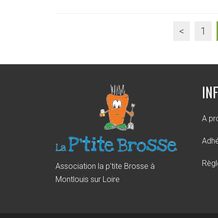
<
1
IN
A pr
Adhé
Règl
Association la p'tite Brosse à
Montlouis sur Loire