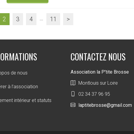
…
2
3
4
11
>
FORMATIONS
CONTACTEZ NOUS
Association la P’tite Brosse
opos de nous
Montlouis sur Loire
rer à l’association
02 34 37 96 95
ement intérieur et statuts
laptitebrosse@gmail.com