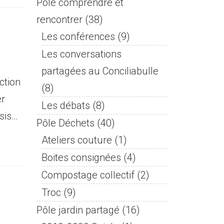
Pôle comprendre et
rencontrer
(38)
Les conférences
(9)
Les conversations
partagées au Conciliabulle
ction
(8)
er
Les débats
(8)
psis…
Pôle Déchets
(40)
Ateliers couture
(1)
Boites consignées
(4)
Compostage collectif
(2)
Troc
(9)
Pôle jardin partagé
(16)